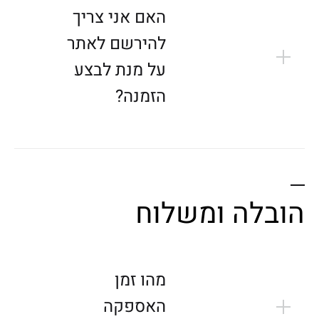
מְּ
האם אני צריך
סַ
להירשם לאתר
יַּ
על מנת לבצע
עַ
ת
הזמנה?
לִ
נְ
גִ
י
שׁ
הובלה ומשלוח
וּ
ת
הָ
אֲ
מהו זמן
תָ
האספקה
ר