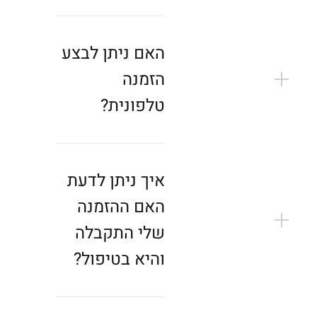
ת
מַ
עֲ
האם ניתן לבצע
רֶ
הזמנה
כֶ
טלפונית?
ת
נָ
גִ
י
איך ניתן לדעת
שׁ
האם ההזמנה
בִּ
קְ
שלי התקבלה
לִ
והיא בטיפול?
י
ק
הַ