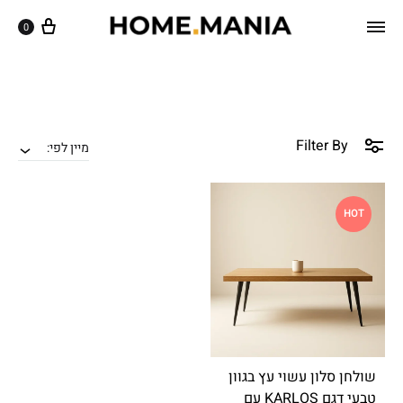
שִׂ
ק
0
וֹ
י
רֵ
ם
א
לֵ
־
מָ
ב
סָ
:
Filter By
ךְ
מיין לפי:
בְּ
.
אֲ
תָ
HOT
ר
זֶ
ה
מֻ
פְ
עֶ
שולחן סלון עשוי עץ בגוון
לֶ
טבעי דגם KARLOS עם