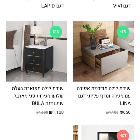
ת
דגם VIVI
דגם LAPID
מַ
עֲ
רֶ
31%
41%
כֶ
ת
נָ
גִ
י
שׁ
שידת לילה מודרנית אפורה
שידת לילה מפוארת בעלת
בִּ
עם מגירה ומדף עליוני דגם
שלוש מגירות פני מארבל
קְ
LINA
שיש דגם BULA
לִ
₪
1,100
₪
650
₪
1,600
₪
1,100
י
ק
הַ
HOT