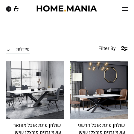
שִׂ
ק
עגלה
0
וֹ
י
רֵ
ם
א
לֵ
־
מָ
ב
סָ
:
Filter By
ךְ
מיין לפי:
בְּ
.
אֲ
תָ
ר
זֶ
ה
מֻ
פְ
עֶ
שולחן פינת אוכל חדשני
שולחן פינת אוכל מפואר
לֶ
עשוי גרניט פורצלן שיש
עשוי גרניט פורצלן שיש