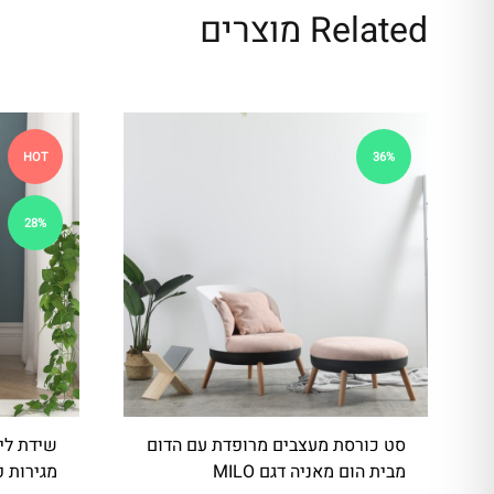
.
Related מוצרים
לְ
חַ
ץ
C
HOT
36%
o
n
28%
t
r
o
l
-
F
1
1
סט כורסת מעצבים מרופדת עם הדום
שידת לי
מבית הום מאניה דגם MILO
מגירות פנ
לְ