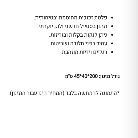
מְּ
סַ
פלטת זכוכית מחוסמת ובטיחותית.
יַּ
מזנון בסטייל חדשני ולוק יוקרתי.
עַ
ניתן לנקות בקלות ובזריזות.
ת
עמיד בפני חלודה ושריטות.
לִ
רגליים וידיות מוזהבת.
נְ
גִ
י
גודל מזנון: 200*40*45 ס"מ
שׁ
וּ
*התמונה להמחשה בלבד (המחיר הינו עבור המזנון).
ת
הָ
אֲ
תָ
ר