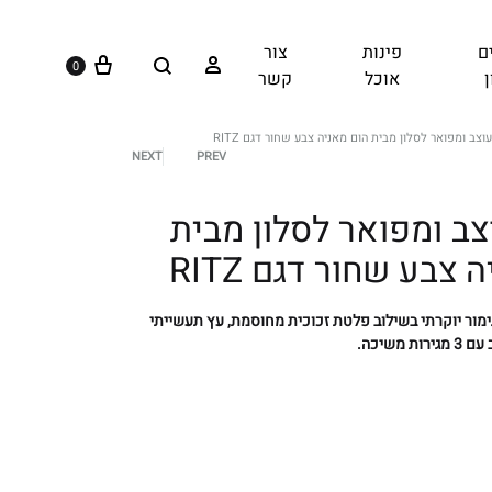
וֹ
כְ
ם
פינות
צור
עגלה
Search
נַ
התחברות
0
אוכל
קשר
ת
ק
עוצב ומפואר לסלון מבית הום מאניה צבע שחור דגם RITZ
וֹ
PREV
NEXT
מוצרים
רֵ
א
צב ומפואר לסלון מבית
navigation
־
צבע שחור דגם RITZ
מָ
סָ
גימור יוקרתי בשילוב פלטת זכוכית מחוסמת, עץ תעשייתי
ךְ
 משיכה.
.