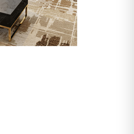
ת
מַ
עֲ
רֶ
כֶ
ת
נָ
גִ
י
שׁ
בִּ
קְ
לִ
י
ק
הַ