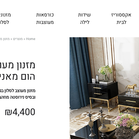
אקססוריז
שידות
כורסאות
מזנוני
לבית
לילה
מעוצבות
לסלון
Home
»
מוצרים
»
מזנון מ
מזנון מעו
הום מאניה 
מזנון מעוצב לסלון ב
ובסיס נירוסטה מוזהב עם 3 מגירות
₪
4,400