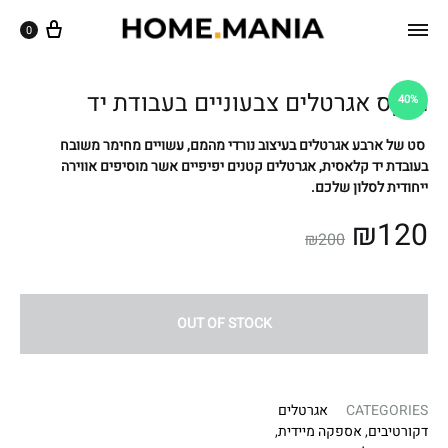
שִׂ
ק
עגלה
0
וֹ
י
רֵ
ם
א
לֵ
מיקס אגרטלים צבעוניים בעבודת יד
־
40%
מָ
ב
סָ
סט של ארבע אגרטלים בעיצוב נורדי מהמם, עשויים מחימר משובח
:
ךְ
בעובדת יד קלאסית, אגרטלים קטנים יפיפיים אשר מוסיפים אווירה
בְּ
.
ייחודית לסלון שלכם.
אֲ
₪
120
תָ
₪
200
ר
זֶ
ה
OUT OF STOCK
מֻ
פְ
עֶ
CATEGORIES
אגרטלים
לֶ
דקורטיבים
,
אספקה מיידית
,