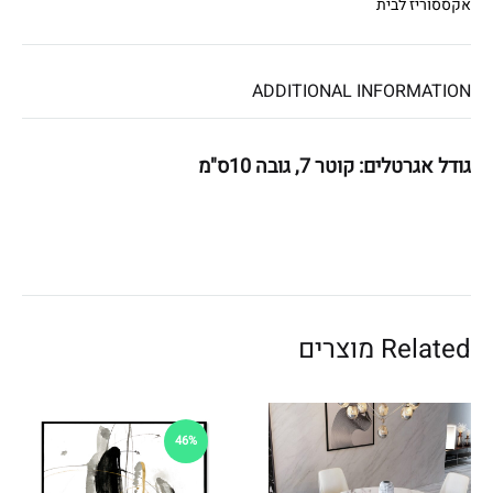
אקססוריז לבית
ת
מַ
עֲ
ADDITIONAL INFORMATION
רֶ
כֶ
גודל אגרטלים: קוטר 7, גובה 10ס"מ
ת
נָ
גִ
י
שׁ
בִּ
Related מוצרים
קְ
לִ
י
ק
46%
הַ