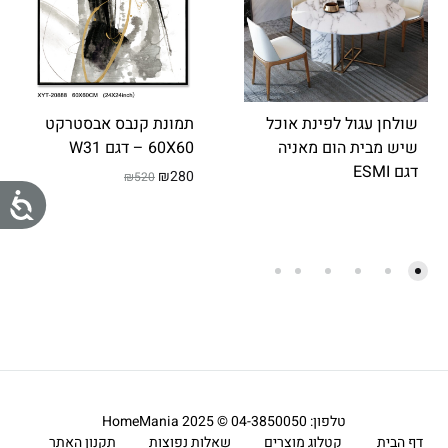
מְּ
סַ
יַּ
עַ
ת
שולחן עגול לפינת אוכל
תמונת קנבס אבסטרקט
שיש מבית הום מאניה
60X60 – דגם W31
לִ
דגם ESMI
₪
280
נְ
520
₪
נ
גִ
י
ג
שׁ
י
וּ
ש
ת
הָ
ו
אֲ
ת
תָ
טלפון: 04-3850050 © 2025 HomeMania
ר
דף הבית
קטלוג מוצרים
שאלות נפוצות
תקנון האתר