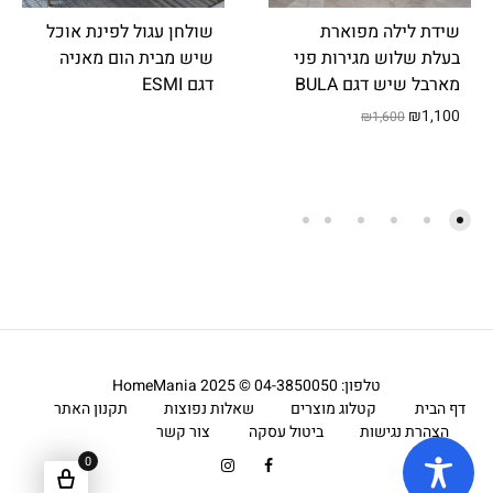
ג
שידת לילה מפוארת
שולחן עגול לפינת אוכל
י
בעלת שלוש מגירות פני
שיש מבית הום מאניה
מארבל שיש דגם BULA
דגם ESMI
ש
₪
1,100
₪
1,600
ו
ת
טלפון: 04-3850050 © 2025 HomeMania
דף הבית
קטלוג מוצרים
שאלות נפוצות
תקנון האתר
הצהרת נגישות
ביטול עסקה
צור קשר
0
Instagram
Facebook