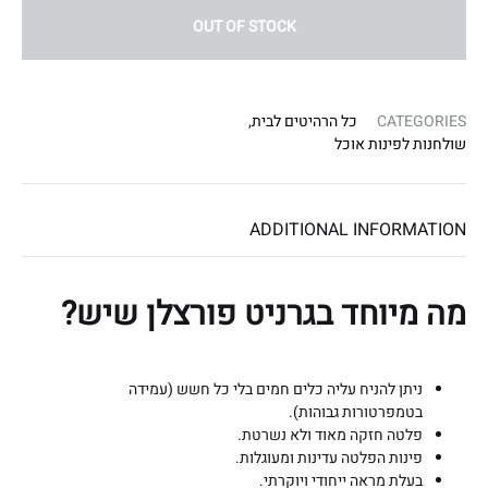
מְּ
OUT OF STOCK
סַ
יַּ
עַ
CATEGORIES
כל הרהיטים לבית
,
ת
שולחנות לפינות אוכל
לִ
נְ
גִ
ADDITIONAL INFORMATION
י
שׁ
מה מיוחד בגרניט פורצלן שיש?
וּ
ת
הָ
ניתן להניח עליה כלים חמים בלי כל חשש (עמידה
אֲ
בטמפרטורות גבוהות).
פלטה חזקה מאוד ולא נשרטת.
תָ
פינות הפלטה עדינות ומעוגלות.
ר
בעלת מראה ייחודי ויוקרתי.