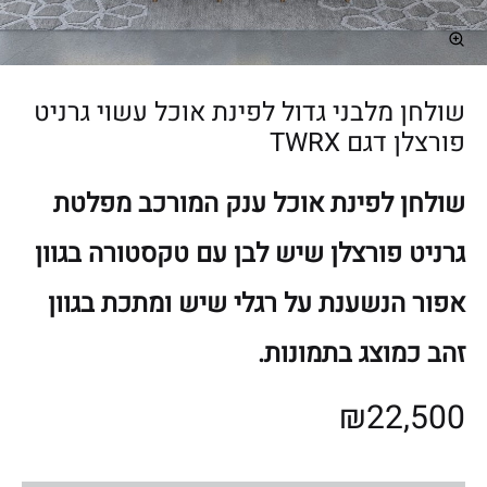
ת
מַ
עֲ
רֶ
שולחן מלבני גדול לפינת אוכל עשוי גרניט
כֶ
פורצלן דגם TWRX
ת
נָ
שולחן לפינת אוכל ענק המורכב מפלטת
גִ
גרניט פורצלן שיש לבן עם טקסטורה בגוון
י
שׁ
אפור הנשענת על רגלי שיש ומתכת בגוון
בִּ
קְ
זהב כמוצג בתמונות.
לִ
₪
22,500
י
ק
הַ