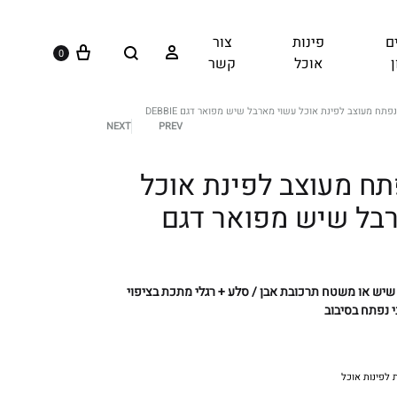
וֹ
כְ
ם
פינות
צור
עגלה
Search
נַ
התחברות
0
אוכל
קשר
ת
ק
פתח מעוצב לפינת אוכל עשוי מארבל שיש מפואר דגם DEBBIE
וֹ
PREV
NEXT
מוצרים
רֵ
א
תח מעוצב לפינת אוכל
navigation
־
בל שיש מפואר דגם
מָ
סָ
ךְ
יש או משטח תרכובת אבן / סלע + רגלי מתכת בציפוי
.
י נפתח בסיבוב
 לפינות אוכל