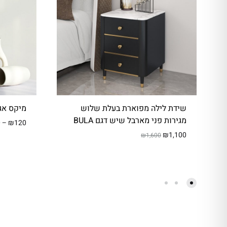
מְּ
סַ
יַּ
עַ
ת
לִ
נְ
גִ
שידת לילה מפוארת בעלת שלוש
מיקס אגר
י
מגירות פני מארבל שיש דגם BULA
0
–
₪
120
שׁ
₪
1,100
₪
1,600
וּ
ת
הָ
אֲ
תָ
ר