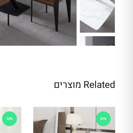
ת
מַ
עֲ
רֶ
כֶ
ת
נָ
גִ
י
שׁ
Related מוצרים
בִּ
קְ
לִ
י
33%
31%
ק
הַ