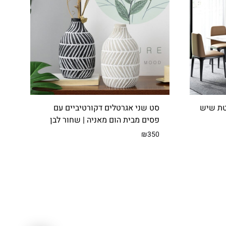
ו
ת
טת שיש
סט שני אגרטלים דקורטיביים עם
פסים מבית הום מאניה | שחור לבן
₪
350