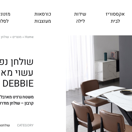
אקססוריז
שידות
כורסאות
מזנוני
לבית
לילה
מעוצבות
לסלון
Home
»
מוצרים
»
שולחן נ
שולחן נפ
עשוי מאר
DEBBIE
משטח גרניט מארבל ש
קרבון – שולחן מודרנ
CATEGORY
שולחנות