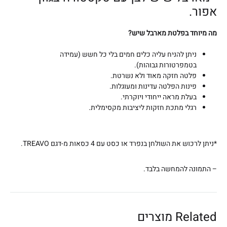
מְּ
אפור.
סַ
מה מיוחד בפלטת מארבל שיש?
יַּ
עַ
ניתן להניח עליה כלים חמים בלי כל חשש (עמידה
ת
בטמפרטורות גבוהות).
פלטה חזקה מאוד ולא נשרטת.
לִ
פינות הפלטה עדינות ומעוגלות.
נְ
בעלת מראה ייחודי ויוקרתי.
גִ
רגלי מתכת חזקות ליציבות מקסימלית.
י
שׁ
*ניתן לרכוש את השולחן בנפרד או כסט עם 4 כסאות מ-דגם TREAVO.
וּ
ת
– התמונה להמחשה בלבד.
הָ
אֲ
תָ
Related מוצרים
ר