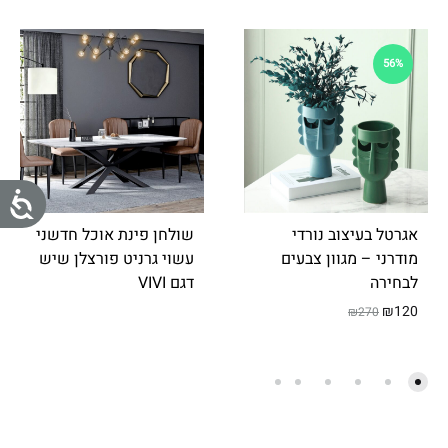
.
56%
נ
אגרטל בעיצוב נורדי
שולחן פינת אוכל חדשני
ג
מודרני – מגוון צבעים
עשוי גרניט פורצלן שיש
י
לבחירה
דגם VIVI
₪
120
₪
270
ש
ו
ת