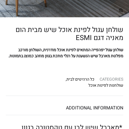
ת
מַ
עֲ
רֶ
שולחן עגול לפינת אוכל שיש מבית הום
כֶ
מאניה דגם ESMI
ת
שולחן עגול יפהפייה המתאים לפינת אוכל מודרנית, השולחן מורכב
נָ
מפלטת מארבל שיש הנשענת על רגלי מתכת בגוון מוזהב כמוצג בתמונות.
גִ
י
שׁ
CATEGORIES
כל הרהיטים לבית
,
בִּ
שולחנות לפינות אוכל
קְ
לִ
ADDITIONAL INFORMATION
י
ק
הַ
*מארבל שיש לבן עם טקסטורה בגוון